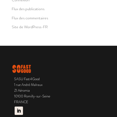
Flux des publications
Flux des commentaires
Site de WordPress-FR
SASU Fast4Good
1 rue André Malraux
ZI Aéromia
10100 Romilly-sur-Seine
FRANCE