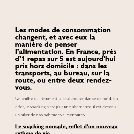
Les modes de consommation
changent, et avec eux la
manière de penser
l’alimentation. En France, près
d’1 repas sur 5 est aujourd’hui
pris hors domicile : dans les
transports, au bureau, sur la
route, ou entre deux rendez-
vous.
Un chiffre qui résume à lui seul une tendance de fond. En
effet, le snacking n’est plus une alternative, il est devenu
un pilier de nos habitudes alimentaires.
Le snacking nomade, reflet d’un nouveau
rythme de vie