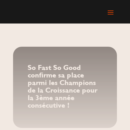
So Fast So Good
confirme sa place
parmi les Champions
de la Croissance pour
la 3ème année
consécutive !