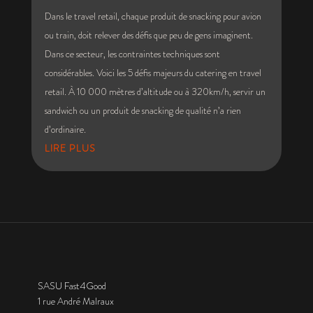
Dans le travel retail, chaque produit de snacking pour avion
ou train, doit relever des défis que peu de gens imaginent.
Dans ce secteur, les contraintes techniques sont
considérables. Voici les 5 défis majeurs du catering en travel
retail. À 10 000 mètres d’altitude ou à 320km/h, servir un
sandwich ou un produit de snacking de qualité n’a rien
d’ordinaire.
LIRE PLUS
SASU Fast4Good
1 rue André Malraux