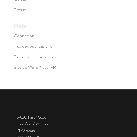
Presse
Méta
Connexion
Flux des publications
Flux des commentaires
Site de WordPress-FR
SASU Fast4Good
1 rue André Malraux
ZI Aéromia