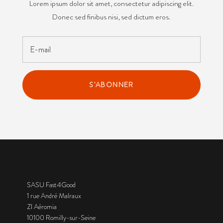
Lorem ipsum dolor sit amet, consectetur adipiscing elit.
Donec sed finibus nisi, sed dictum eros.
S'ABONNER
SASU Fast4Good
1 rue André Malraux
ZI Aéromia
10100 Romilly-sur-Seine